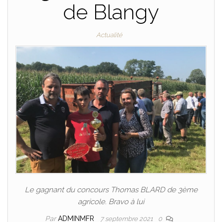
de Blangy
Actualité
Le gagnant du concours Thomas BLARD de 3ème
agricole. Bravo à lui
Par
ADMINMFR
7 septembre 2021
0