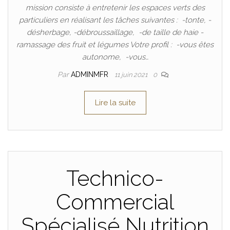
mission consiste à entretenir les espaces verts des
particuliers en réalisant les tâches suivantes : -tonte, -
désherbage, -débroussaillage, -de taille de haie -
ramassage des fruit et légumes Votre profil : -vous êtes
autonome, -vous…
Par
ADMINMFR
11 juin 2021
0
Lire la suite
Technico-
Commercial
Spécialisé Nutrition