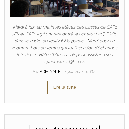
Mardi 8 juin au matin les élèves des classes de CAP1
JEV et CAP1 Agri ont rencontré le conteur Ladji Diallo
dans le cadre du festival Ma parole ! Merci pour ce
moment hors du temps qui fut l’occasion d’échanges
très riches. Hâte d’être au soir pour assister à son
spectacle à 19h à la…
Par
ADMINMFR
11 juin 2021
0
Lire la suite