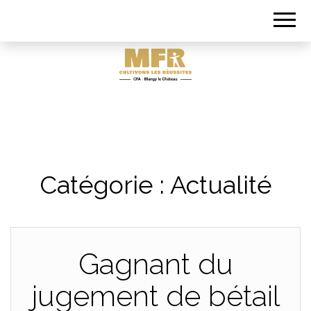
Aimer faire autrement
MFR-CFA
BLANGY LE
Catégorie :
Actualité
CHÂTEAU
Gagnant du
jugement de bétail