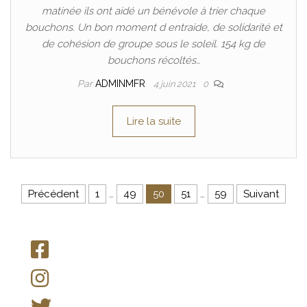
matinée ils ont aidé un bénévole à trier chaque
bouchons. Un bon moment d entraide, de solidarité et
de cohésion de groupe sous le soleil. 154 kg de
bouchons récoltés…
Par
ADMINMFR
4 juin 2021
0
Lire la suite
Pagination des publications
Précédent
1
…
49
50
51
…
59
Suivant