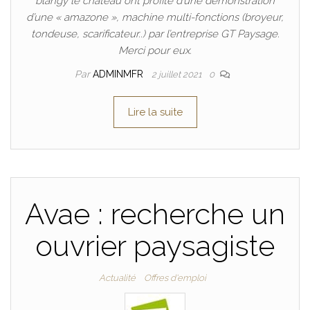
blangy le chateau ont profité d’une démonstration
d’une « amazone », machine multi-fonctions (broyeur,
tondeuse, scarificateur..) par l’entreprise GT Paysage.
Merci pour eux.
Par
ADMINMFR
2 juillet 2021
0
Lire la suite
Avae : recherche un
ouvrier paysagiste
Actualité
Offres d'emploi