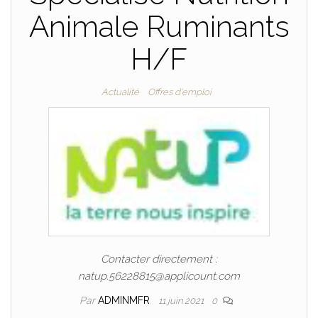
Animale Ruminants
H/F
Actualité
Offres d'emploi
Contacter directement :
natup.56228815@applicount.com
Par
ADMINMFR
11 juin 2021
0