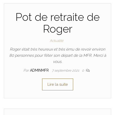
Pot de retraite de
Roger
Actualité
Roger était très heureux et très ému de revoir environ
80 personnes pour fêter son départ de la MFR. Merci à
vous.
Par
ADMINMFR
7 septembre 2021
0
Lire la suite