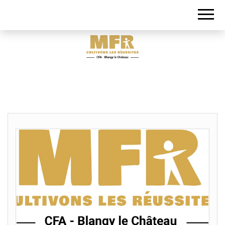
Aimer faire autrement
MFR-CFA
BLANGY LE
CHÂTEAU