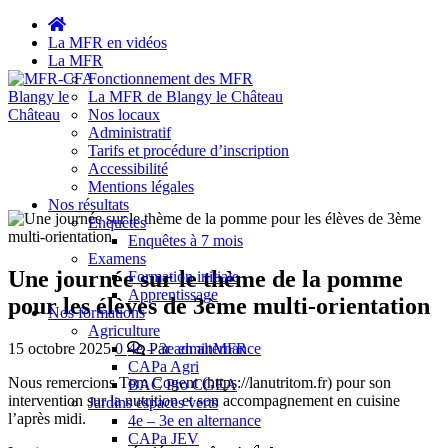
La MFR en vidéos
La MFR
Fonctionnement des MFR
La MFR de Blangy le Château
Nos locaux
Administratif
MFR-CFA Blangy le Château
Aimer faire autrement
Tarifs et procédure d’inscription
Accessibilité
Mentions légales
Nos résultats
Enquêtes
Enquêtes à 7 mois
Examens
Une journée sur le thème de la pomme
Formation initiale
Apprentissage
pour les élèves de 3ème multi-orientation
Nos formations
Agriculture
15 octobre 2025
0
Par
adminMFR
4e – 3e en alternance
CAPa Agri
Nous remercions Tom Cogent (https://lanutritom.fr) pour son
BAC Pro CGEA
intervention sur la nutrition et son accompagnement en cuisine
Jardins espaces verts
l’après midi.
4e – 3e en alternance
CAPa JEV