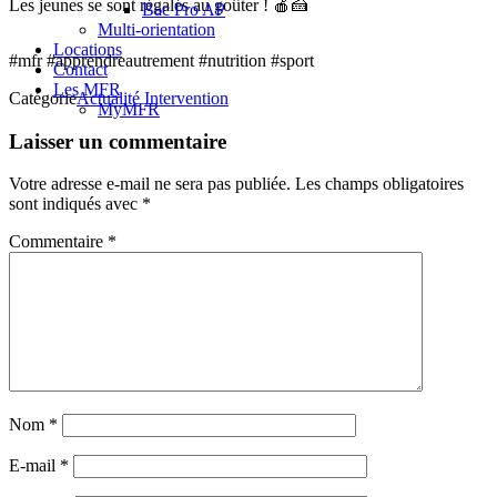
Les jeunes se sont régalés au goûter ! 🍎🍰
Bac Pro AP
Multi-orientation
Locations
#mfr #apprendreautrement #nutrition #sport
Contact
Les MFR
Catégorie
Actualité
Intervention
MyMFR
Laisser un commentaire
Votre adresse e-mail ne sera pas publiée.
Les champs obligatoires
sont indiqués avec
*
Commentaire
*
Nom
*
E-mail
*